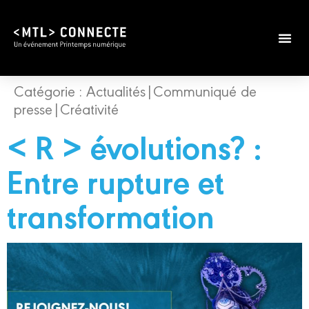
Catégorie :
Actualités|Communiqué de
presse|Créativité
< R > évolutions? :
Entre rupture et
transformation