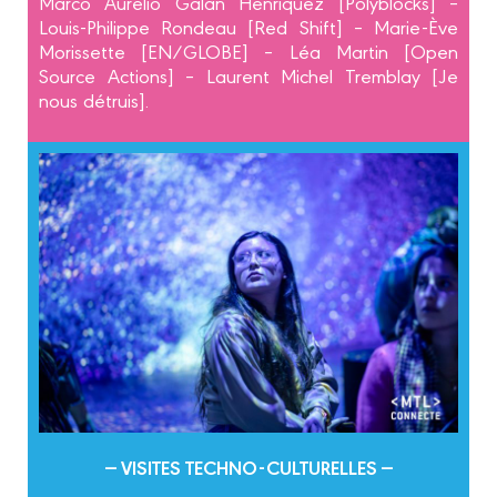
Marco Aurelio Galán Henríquez [Polyblocks] –
Louis-Philippe Rondeau [Red Shift] – Marie-Ève
Morissette [EN/GLOBE] – Léa Martin [Open
Source Actions] – Laurent Michel Tremblay [Je
nous détruis].
— VISITES TECHNO-CULTURELLES —