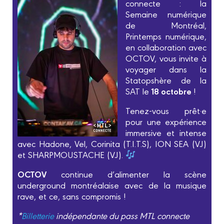
connecte : la
Semaine numérique
de Montréal,
Printemps numérique,
en collaboration avec
OCTOV, vous invite à
voyager dans la
Statopshère de la
18 octobre
SAT le
!
Tenez-vous prêt·e
pour une expérience
immersive et intense
avec Hadone, Vel, Corinita (T.I.T.S), ION SEA (VJ)
et SHARPMOUSTACHE (VJ).
OCTOV
continue d’alimenter la scène
underground montréalaise avec de la musique
rave, et ce, sans compromis !
*
Billetterie
indépendante du pass MTL connecte