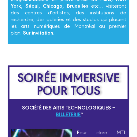
York, Séoul, Chicago, Bruxelles
etc… visiteront
des centres d’artistes, des institutions de
recherche, des galeries et des studios qui placent
les arts numériques de Montréal au premier
Sur invitation.
plan.
SOIRÉE IMMERSIVE
POUR TOUS
SOCIÉTÉ DES ARTS TECHNOLOGIQUES –
BILLETERIE
*
Pour clore MTL