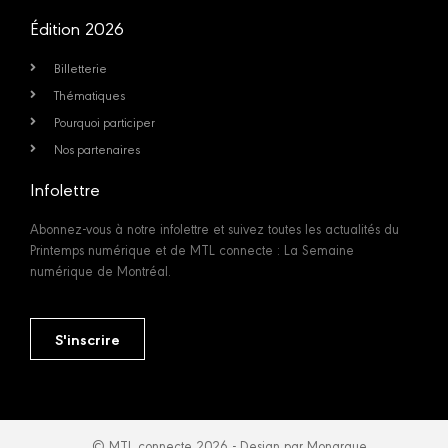
Édition 2026
Billetterie
Thématiques
Pourquoi participer
Nos partenaires
Infolettre
Abonnez-vous à notre infolettre et suivez toutes les actualités du
Printemps numérique et de MTL connecte : La Semaine
numérique de Montréal.
S'inscrire
© MTL connecte 2026 - Design par Monarque.