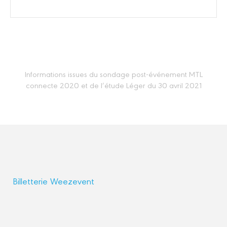
Informations issues du sondage post-événement MTL
connecte 2020 et de l’étude Léger du 30 avril 2021
Billetterie Weezevent