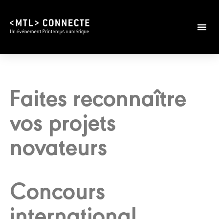
Édition 2026
Infos prat
Faites reconnaître
vos projets
novateurs
Concours
international