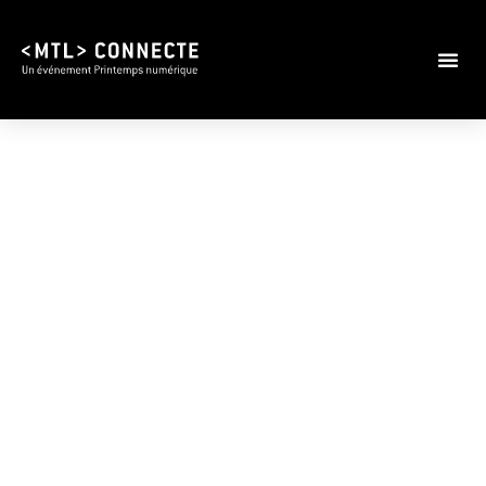
MTL connecte 2021
:
c’est aussi en