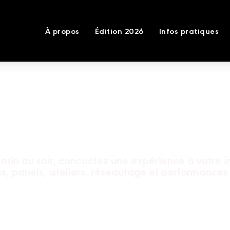
À propos
Édition 2026
Infos pratiques
Programmation 2021
atin au soir, concoctez une expérience à votre 
, panels, ateliers, réseautage et performance