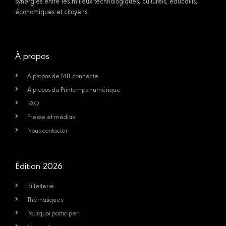
synergies entre les milieux technologiques, culturels, éducatifs,
économiques et citoyens.
À propos
À propos de MTL connecte
À propos du Printemps numérique
FAQ
Presse et médias
Nous contacter
Édition 2026
Billetterie
Thématiques
Pourquoi participer