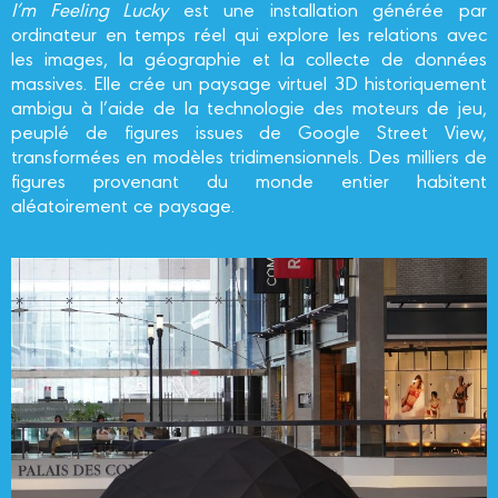
I’m Feeling Lucky
est une installation générée par
ordinateur en temps réel qui explore les relations avec
les images, la géographie et la collecte de données
massives. Elle crée un paysage virtuel 3D historiquement
ambigu à l’aide de la technologie des moteurs de jeu,
peuplé de figures issues de Google Street View,
transformées en modèles tridimensionnels. Des milliers de
figures provenant du monde entier habitent
aléatoirement ce paysage.