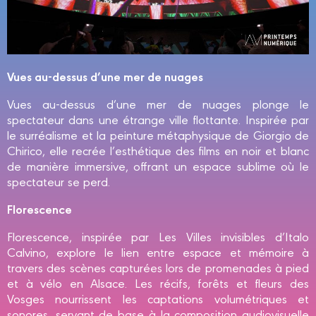
Vues au-dessus d’une mer de nuages
Vues au-dessus d’une mer de nuages plonge le
spectateur dans une étrange ville flottante. Inspirée par
le surréalisme et la peinture métaphysique de Giorgio de
Chirico, elle recrée l’esthétique des films en noir et blanc
de manière immersive, offrant un espace sublime où le
spectateur se perd.
Florescence
Florescence, inspirée par Les Villes invisibles d’Italo
Calvino, explore le lien entre espace et mémoire à
travers des scènes capturées lors de promenades à pied
et à vélo en Alsace. Les récifs, forêts et fleurs des
Vosges nourrissent les captations volumétriques et
sonores, servant de base à la composition audiovisuelle