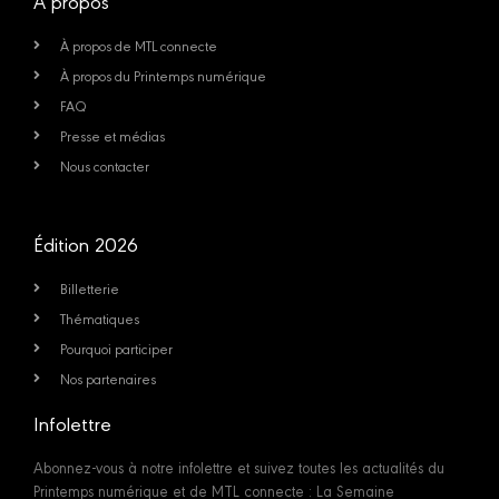
À propos
À propos de MTL connecte
À propos du Printemps numérique
FAQ
Presse et médias
Nous contacter
Édition 2026
Billetterie
Thématiques
Pourquoi participer
Nos partenaires
Infolettre
Abonnez-vous à notre infolettre et suivez toutes les actualités du
Printemps numérique et de MTL connecte : La Semaine