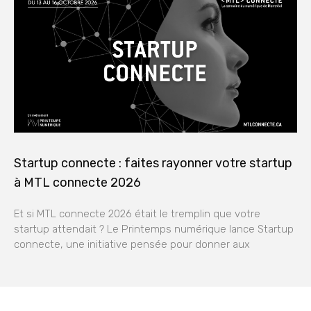
Startup connecte : faites rayonner votre startup
à MTL connecte 2026
Et si MTL connecte 2026 était le tremplin que votre
startup attendait ? Le Printemps numérique lance Startup
connecte, une initiative pensée pour donner aux