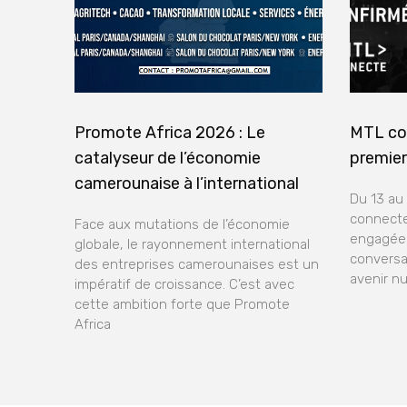
Promote Africa 2026 : Le
MTL co
catalyseur de l’économie
premier
camerounaise à l’international
Du 13 au
connecte
Face aux mutations de l’économie
engagées
globale, le rayonnement international
conversa
des entreprises camerounaises est un
avenir n
impératif de croissance. C’est avec
cette ambition forte que Promote
Africa