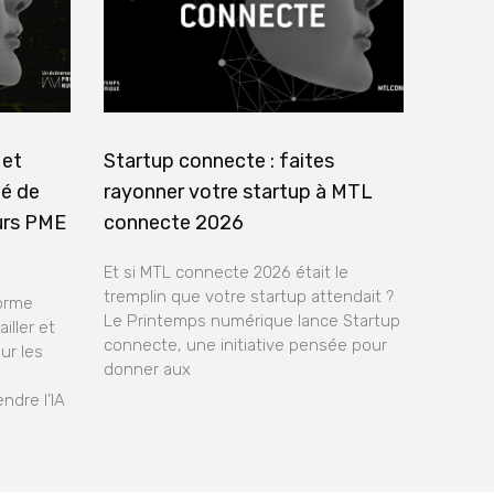
 et
Startup connecte : faites
té de
rayonner votre startup à MTL
urs PME
connecte 2026
Et si MTL connecte 2026 était le
tremplin que votre startup attendait ?
forme
Le Printemps numérique lance Startup
iller et
connecte, une initiative pensée pour
ur les
donner aux
ndre l’IA