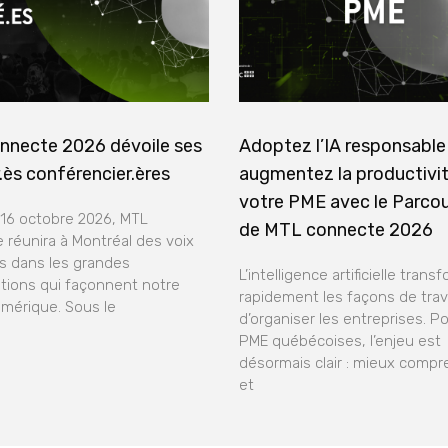
nnecte 2026 dévoile ses
Adoptez l’IA responsable
.ès conférencier.ères
augmentez la productivi
votre PME avec le Parco
 16 octobre 2026, MTL
de MTL connecte 2026
 réunira à Montréal des voix
 dans les grandes
L’intelligence artificielle trans
tions qui façonnent notre
rapidement les façons de trava
umérique. Sous le
d’organiser les entreprises. Po
PME québécoises, l’enjeu est
désormais clair : mieux compre
et