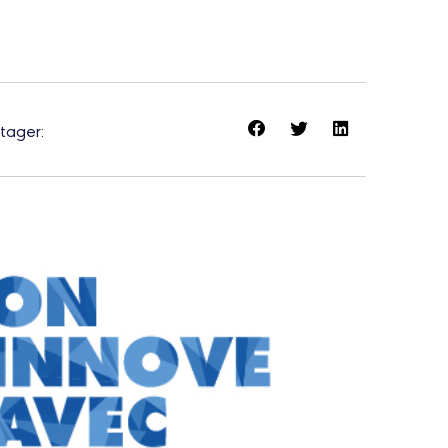
tager: