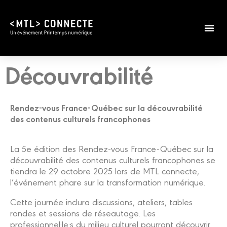
Édition 2026
Infos prat
Découvrabilité
Rendez-vous France-Québec sur la découvrabilité
des contenus culturels francophones
La 5e édition des Rendez-vous France-Québec sur la
découvrabilité des contenus culturels francophones se
tiendra le 29 octobre 2025 lors de MTL connecte,
l’événement phare sur la transformation numérique.
Cette journée inclura discussions, ateliers, tables
rondes et sessions de réseautage. Les
professionnel·le·s du milieu culturel pourront découvrir