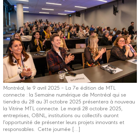
Montréal, le 9 avril 2025 – La 7e édition de MTL
connecte : la Semaine numérique de Montréal qui se
tiendra du 28 au 31 octobre 2025 présentera à nouveau
la Vitrine MTL connecte. Le mardi 28 octobre 2025,
entreprises, OBNL, institutions ou collectifs auront
l’opportunité de présenter leurs projets innovants et
responsables. Cette journée […]