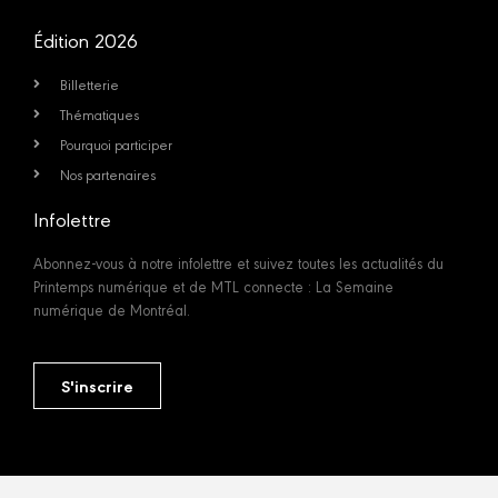
Édition 2026
Billetterie
Thématiques
Pourquoi participer
Nos partenaires
Infolettre
Abonnez-vous à notre infolettre et suivez toutes les actualités du
Printemps numérique et de MTL connecte : La Semaine
numérique de Montréal.
S'inscrire