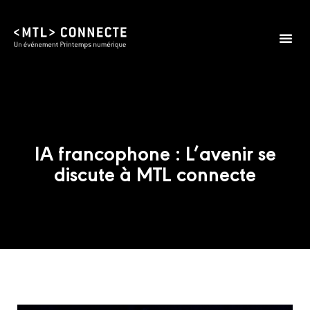
Édition 2026
Infos prat
IA francophone : L’avenir se
discute à MTL connecte