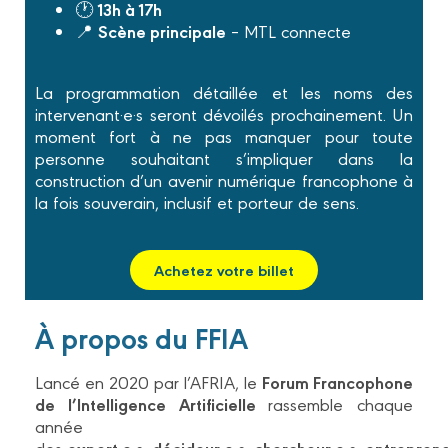
13h à 17h
🕐
Scène principale
📍
– MTL connecte
La programmation détaillée et les noms des
intervenant·e·s seront dévoilés prochainement. Un
moment fort à ne pas manquer pour toute
personne souhaitant s’impliquer dans la
construction d’un avenir numérique francophone à
la fois souverain, inclusif et porteur de sens.
Achetez votre billet
À propos du FFIA
Forum Francophone
Lancé en 2020 par l’AFRIA, le
de l’Intelligence Artificielle
rassemble chaque
année
expert·e·s
décideur·e·s
chercheur·e·s
entreprene
des
,
,
,