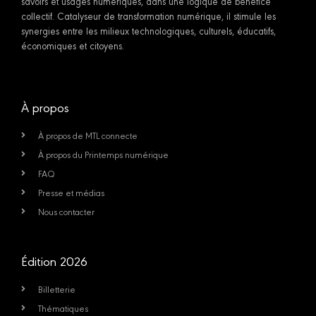
savoirs et usages numériques, dans une logique de bénéfice
collectif. Catalyseur de transformation numérique, il stimule les
synergies entre les milieux technologiques, culturels, éducatifs,
économiques et citoyens.
À propos
À propos de MTL connecte
À propos du Printemps numérique
FAQ
Presse et médias
Nous contacter
Édition 2026
Billetterie
Thématiques