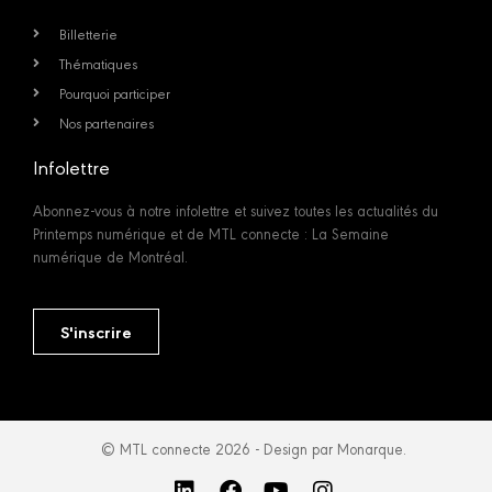
Billetterie
Thématiques
Pourquoi participer
Nos partenaires
Infolettre
Abonnez-vous à notre infolettre et suivez toutes les actualités du
Printemps numérique et de MTL connecte : La Semaine
numérique de Montréal.
S'inscrire
© MTL connecte 2026 - Design par Monarque.