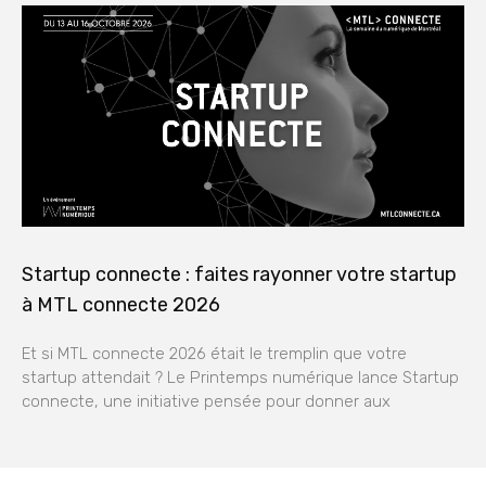
Startup connecte : faites rayonner votre startup
à MTL connecte 2026
Et si MTL connecte 2026 était le tremplin que votre
startup attendait ? Le Printemps numérique lance Startup
connecte, une initiative pensée pour donner aux