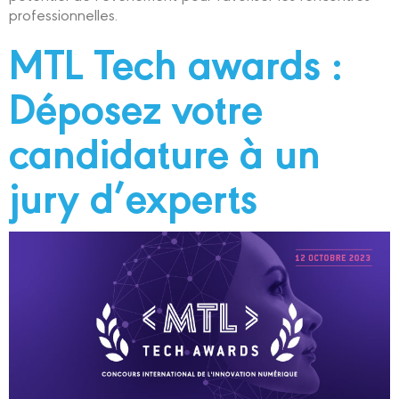
professionnelles.
MTL Tech awards :
Déposez votre
candidature à un
jury d’experts