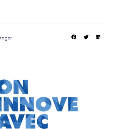
tager: