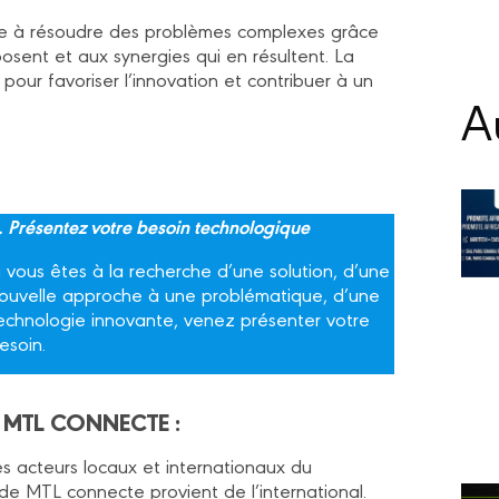
oupe à résoudre des problèmes complexes grâce
posent et aux synergies qui en résultent. La
 pour favoriser l’innovation et contribuer à un
Au
. Présentez votre besoin technologique
i vous êtes à la recherche d’une solution, d’une
ouvelle approche à une problématique, d’une
echnologie innovante, venez présenter votre
esoin.
E MTL CONNECTE :
s acteurs locaux et internationaux du
 de MTL connecte provient de l’international.