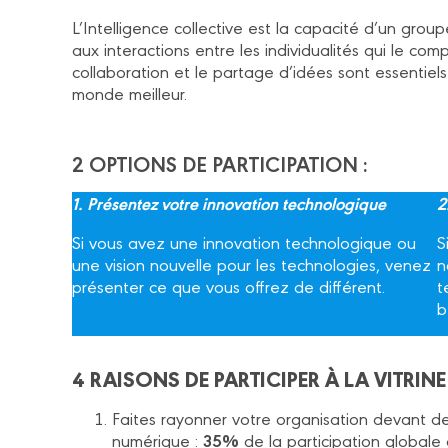
L’Intelligence collective est la capacité d’un gr
aux interactions entre les individualités qui le com
collaboration et le partage d’idées sont essentiels
monde meilleur.
2 OPTIONS DE PARTICIPATION :
1. Présentez votre innovation technologique
2
Si vous avez une innovation technologique ou
S
une vision nouvelle pour les technologies, venez
n
présenter ce que vous offrez de différent.
t
b
4 RAISONS DE PARTICIPER À LA VITRIN
Faites rayonner votre organisation devant de
35%
numérique :
de la participation globale