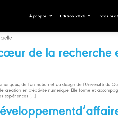
À propos
Édition 2026
Infos pra
cielle
ur de la recherche en
numériques, de l’animation et du design de l’Université du
e création en créativité numérique. Elle forme et accompag
des expériences […]
développementd’affair