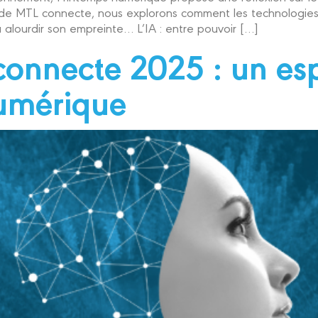
 de MTL connecte, nous explorons comment les technologies
 ou alourdir son empreinte… L’IA : entre pouvoir […]
onnecte 2025 : un es
numérique