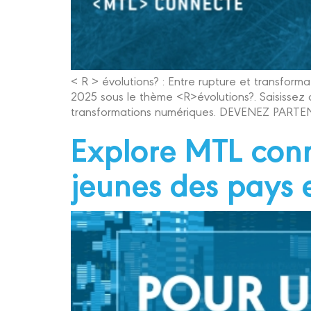
< R > évolutions? : Entre rupture et transfor
2025 sous le thème <R>évolutions?. Saisissez 
transformations numériques. DEVENEZ PARTENAI
Explore MTL conn
jeunes des pays