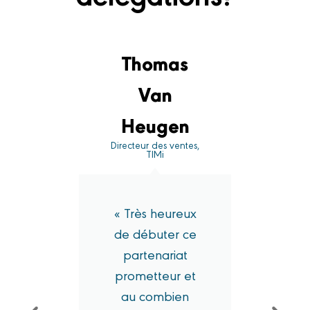
Thomas
na
Van
ial,
Heugen
 CDG
Directeur des ventes,
TIMi
cte
M
« Très heureux
n
our
de débuter ce
d’
partenariat
s
prometteur et
et
au combien
ès