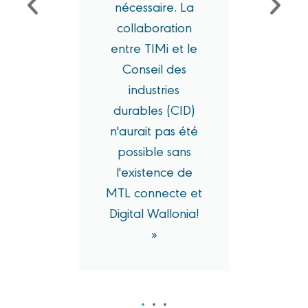
nécessaire. La
E
s
collaboration
Gu
es
entre TIMi et le
Conseil des
es
industries
 »
durables (CID)
n'aurait pas été
possible sans
l'existence de
MTL connecte et
Digital Wallonia!
»