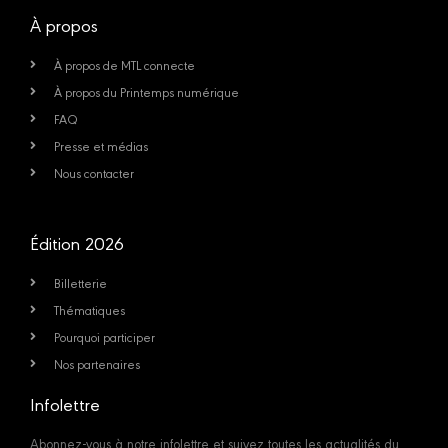
À propos
À propos de MTL connecte
À propos du Printemps numérique
FAQ
Presse et médias
Nous contacter
Édition 2026
Billetterie
Thématiques
Pourquoi participer
Nos partenaires
Infolettre
Abonnez-vous à notre infolettre et suivez toutes les actualités du