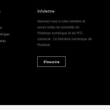
6
Infolettre
Abonnez-vous à notre infolettre et
suivez toutes les actualités du
es
Printemps numérique et de MTL
ticiper
connecte : La Semaine numérique de
ires
Montréal.
S'inscrire