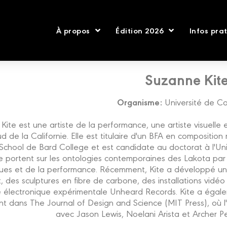
À propos
Édition 2026
Infos pra
Suzanne Kit
Organisme:
Université de C
Kite est une artiste de la performance, une artiste visuelle
ud de la Californie. Elle est titulaire d'un BFA en compositio
chool de Bard College et est candidate au doctorat à l'Uni
e portent sur les ontologies contemporaines des Lakota par 
ques et de la performance. Récemment, Kite a développé un
des sculptures en fibre de carbone, des installations vidéo 
 électronique expérimentale Unheard Records. Kite a égale
 dans The Journal of Design and Science (MIT Press), où l'ar
avec Jason Lewis, Noelani Arista et Archer P