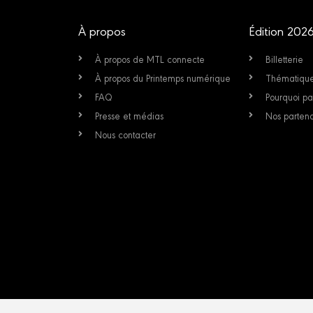
À propos
Édition 202
À propos de MTL connecte
Billetterie
À propos du Printemps numérique
Thématiqu
FAQ
Pourquoi par
Presse et médias
Nos partena
Nous contacter