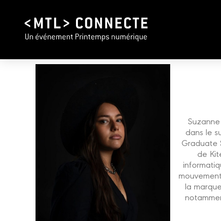
Suzanne 
dans le s
Graduate S
de Kit
informati
mouvement, 
la marque
notamment