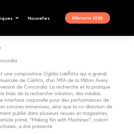
tiques
Nouvelles
Billetterie 2026
e
oncordia
 et une compositrice Oglála Lakȟóta qui a grandi
n musicale de CalArts, d'un MFA de la Milton Avery
versité de Concordia. La recherche et la pratique
le biais de la recherche-création, des médias
e interface corporelle pour des performances de
et sonores immersives, ainsi que la co-direction de
ment publié dans plusieurs revues et magazines,
ticle primé, "Making Kin with Machines", coécrit
echawis, a été présenté.