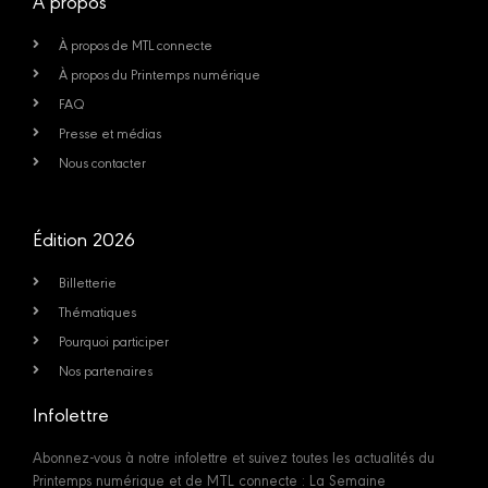
À propos
À propos de MTL connecte
À propos du Printemps numérique
FAQ
Presse et médias
Nous contacter
Édition 2026
Billetterie
Thématiques
Pourquoi participer
Nos partenaires
Infolettre
Abonnez-vous à notre infolettre et suivez toutes les actualités du
Printemps numérique et de MTL connecte : La Semaine