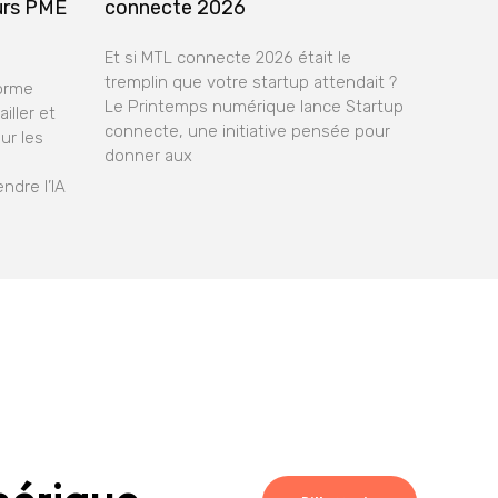
urs PME
connecte 2026
Et si MTL connecte 2026 était le
tremplin que votre startup attendait ?
forme
Le Printemps numérique lance Startup
iller et
connecte, une initiative pensée pour
ur les
donner aux
ndre l’IA
mérique