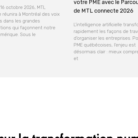
votre PME avec le Parco
 16 octobre 2026, MTL
de MTL connecte 2026
 réunira à Montréal des voix
 dans les grandes
L’intelligence artificielle trans
tions qui façonnent notre
rapidement les façons de trava
umérique. Sous le
d’organiser les entreprises. Po
PME québécoises, l’enjeu est
désormais clair : mieux compre
et
sur la transformation nu