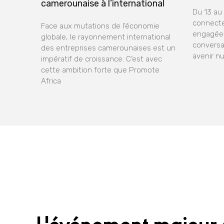
camerounaise à l’international
Du 13 au
connecte
Face aux mutations de l’économie
engagées
globale, le rayonnement international
conversa
des entreprises camerounaises est un
avenir n
impératif de croissance. C’est avec
cette ambition forte que Promote
Africa
L'événement majeur 