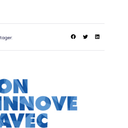
tager: