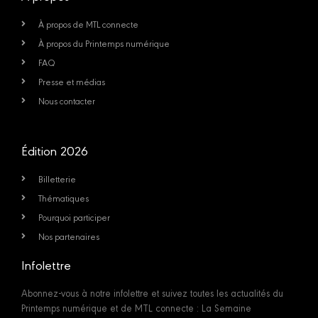
À propos de MTL connecte
À propos du Printemps numérique
FAQ
Presse et médias
Nous contacter
Édition 2026
Billetterie
Thématiques
Pourquoi participer
Nos partenaires
Infolettre
Abonnez-vous à notre infolettre et suivez toutes les actualités du
Printemps numérique et de MTL connecte : La Semaine