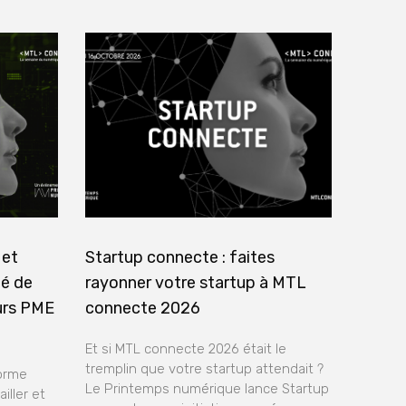
 et
Startup connecte : faites
té de
rayonner votre startup à MTL
urs PME
connecte 2026
Et si MTL connecte 2026 était le
tremplin que votre startup attendait ?
forme
Le Printemps numérique lance Startup
iller et