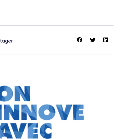
tager: