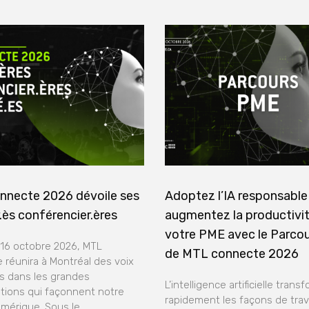
nnecte 2026 dévoile ses
Adoptez l’IA responsable
.ès conférencier.ères
augmentez la productivi
votre PME avec le Parco
 16 octobre 2026, MTL
de MTL connecte 2026
 réunira à Montréal des voix
 dans les grandes
L’intelligence artificielle trans
tions qui façonnent notre
rapidement les façons de trava
umérique. Sous le