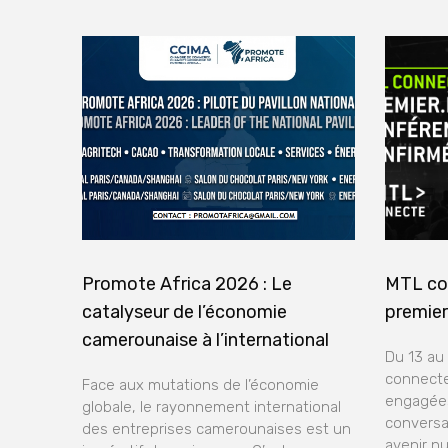
Promote Africa 2026 : Le
MTL co
catalyseur de l’économie
premier
camerounaise à l’international
Du 13 au
connecte
Face aux mutations de l’économie
engagées
globale, le rayonnement international
conversa
des entreprises camerounaises est un
avenir n