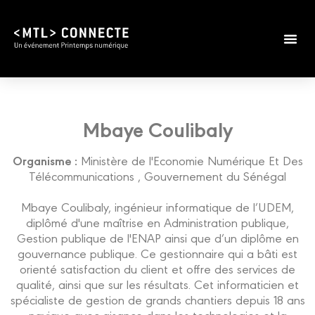
Édition 2026
Infos prat
Mbaye Coulibaly
Organisme :
Ministère de l'Economie Numérique Et Des
Télécommunications , Gouvernement du Sénégal
Mbaye Coulibaly, ingénieur informatique de l’UDEM,
diplômé d'une maîtrise en Administration publique,
Gestion publique de l'ENAP ainsi que d’un diplôme en
gouvernance publique. Ce gestionnaire qui a bâti est
orienté satisfaction du client et offre des services de
qualité, ainsi que sur les résultats. Cet informaticien et
spécialiste de gestion de grands chantiers depuis 18 ans
navigue avec aisance dans les technologies et la