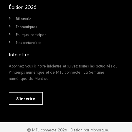
Édition 2026
Billetterie
Thématiques
Pourquoi participer
Nos partenaires
Infolettre
Abonnez-vous à notre infolettre et suivez toutes les actualités du
Printemps numérique et de MTL connecte : La Semaine
numérique de Montréal.
S'inscrire
© MTL connecte 2026 - Design par Monarque.