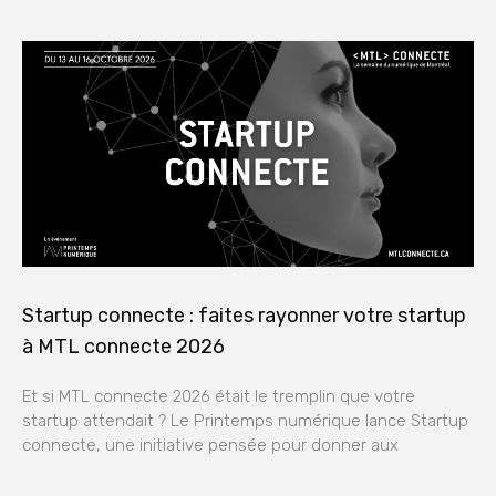
Startup connecte : faites rayonner votre startup
à MTL connecte 2026
Et si MTL connecte 2026 était le tremplin que votre
startup attendait ? Le Printemps numérique lance Startup
connecte, une initiative pensée pour donner aux