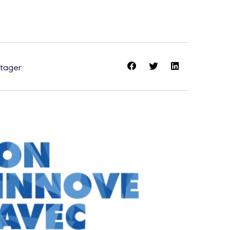
tager: