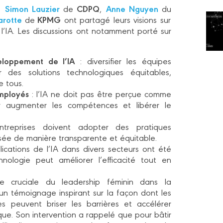
Simon Lauzier
CDPQ
Anne Nguyen
,
de
,
du
arotte
KPMG
de
ont partagé leurs visions sur
e l’IA. Les discussions ont notamment porté sur
veloppement de l’IA
: diversifier les équipes
r des solutions technologiques équitables,
e tous.
mployés
: l’IA ne doit pas être perçue comme
 augmenter les compétences et libérer le
treprises doivent adopter des pratiques
ilisée de manière transparente et équitable.
cations de l’IA dans divers secteurs ont été
ologie peut améliorer l’efficacité tout en
e cruciale du leadership féminin dans la
un témoignage inspirant sur la façon dont les
tes peuvent briser les barrières et accélérer
que. Son intervention a rappelé que pour bâtir