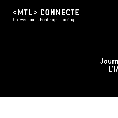
Journ
L’I