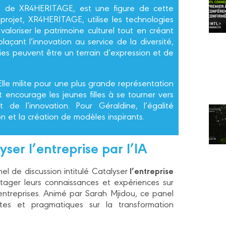
ce de XR4HERITAGE, est une figure de cette
projet, XR4HERITAGE, utilise les technologies
aloriser le patrimoine culturel tout en créant
laçant l’innovation au service de la diversité,
es peuvent être un terrain d’expression et de
le milite pour une plus grande représentation
encourage les jeunes filles à se tourner vers
t de l’innovation. Pour Géraldine, l’égalité
on et la création de modèles inspirants.
yser l’entreprise par l’IA
l’entreprise
 de discussion intitulé Catalyser
ager leurs connaissances et expériences sur
es entreprises. Animé par Sarah Mjidou, ce panel
tes et pragmatiques sur la transformation