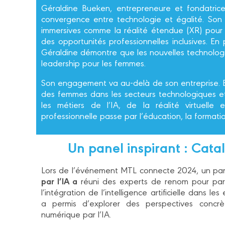
Géraldine Bueken, entrepreneure et fondatri
convergence entre technologie et égalité. Son 
immersives comme la réalité étendue (XR) pour v
des opportunités professionnelles inclusives. En p
Géraldine démontre que les nouvelles technologi
leadership pour les femmes.
Son engagement va au-delà de son entreprise. El
des femmes dans les secteurs technologiques et 
les métiers de l’IA, de la réalité virtuelle e
professionnelle passe par l’éducation, la formati
Un panel inspirant : Catal
Lors de l’événement MTL connecte 2024, un panel
par l’IA a
réuni des experts de renom pour part
l’intégration de l’intelligence artificielle dans l
a permis d’explorer des perspectives concrè
numérique par l’IA.