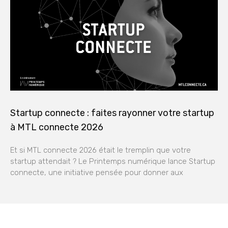
Startup connecte : faites rayonner votre startup
à MTL connecte 2026
Et si MTL connecte 2026 était le tremplin que votre
startup attendait ? Le Printemps numérique lance Startup
connecte, une initiative pensée pour donner aux