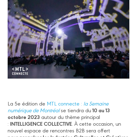
La 5e édition de
MTL connecte :
la Semaine
10 au 13
numérique de Montréal
se tiendra du
octobre 2023
autour du thème principal
INTELLIGENCE COLLECTIVE
:
. À cette occasion, un
nouvel espace de rencontres B2B sera offert
propulser les Industries Culturelles et Créatives
pour
.