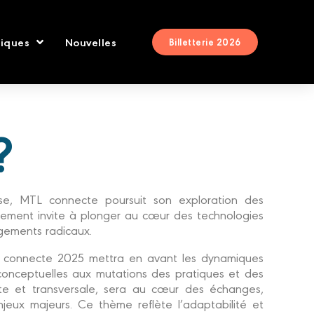
tiques
Nouvelles
Billetterie 2026
?
e, MTL connecte poursuit son exploration des
énement invite à plonger au cœur des technologies
ngements radicaux.
 connecte 2025 mettra en avant les dynamiques
conceptuelles aux mutations des pratiques et des
ésente et transversale, sera au cœur des échanges,
njeux majeurs. Ce thème reflète l’adaptabilité et