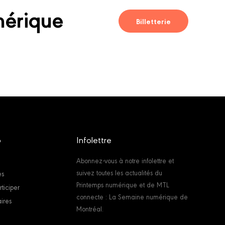
mérique
Billetterie
6
Infolettre
Abonnez-vous à notre infolettre et
suivez toutes les actualités du
es
Printemps numérique et de MTL
ticiper
connecte : La Semaine numérique de
ires
Montréal.