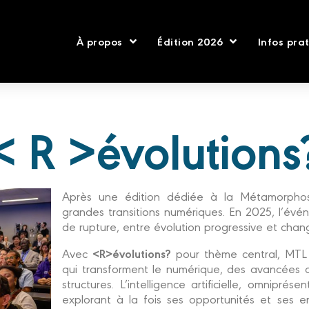
À propos
Édition 2026
Infos pra
< R >évolutions
Après une édition dédiée à la Métamorphos
grandes transitions numériques. En 2025, l’év
de rupture, entre évolution progressive et cha
<R>évolutions?
Avec
pour thème central, MTL
qui transforment le numérique, des avancées 
structures. L’intelligence artificielle, omnipr
explorant à la fois ses opportunités et ses e