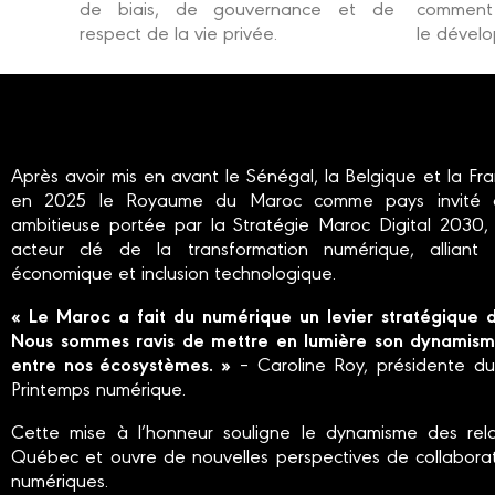
de biais, de gouvernance et de
comment l
respect de la vie privée.
le dével
Après avoir mis en avant le Sénégal, la Belgique et la Fr
en 2025 le Royaume du Maroc comme pays invité d’
ambitieuse portée par la Stratégie Maroc Digital 2030,
acteur clé de la transformation numérique, alliant 
économique et inclusion technologique.
« Le Maroc a fait du numérique un levier stratégique de
Nous sommes ravis de mettre en lumière son dynamisme
entre nos écosystèmes. »
– Caroline Roy, présidente du 
Printemps numérique.
Cette mise à l’honneur souligne le dynamisme des rela
Québec et ouvre de nouvelles perspectives de collaborat
numériques.