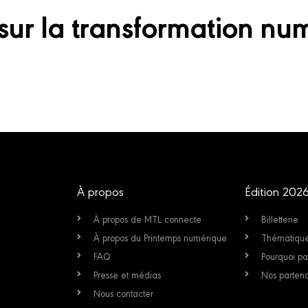
sur la transformation nu
À propos
Édition 202
À propos de MTL connecte
Billetterie
À propos du Printemps numérique
Thématiqu
FAQ
Pourquoi par
Presse et médias
Nos partena
Nous contacter