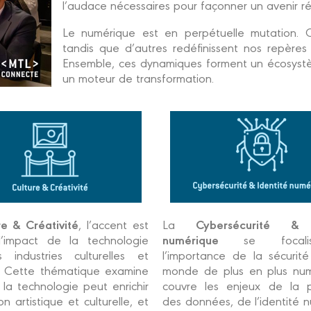
l’audace nécessaires pour façonner un avenir résil
Le numérique est en perpétuelle mutation. C
tandis que d’autres redéfinissent nos repères
Ensemble, ces dynamiques forment un écosys
un moteur de transformation.
re & Créativité
Cybersécurité & 
, l’accent est
La
numérique
l’impact de la technologie
se focali
 industries culturelles et
l’importance de la sécurit
s. Cette thématique examine
monde de plus en plus numé
la technologie peut enrichir
couvre les enjeux de la p
on artistique et culturelle, et
des données, de l’identité 