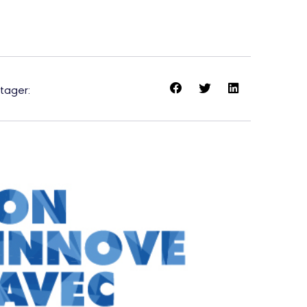
tager: