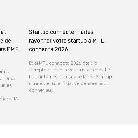
 et
Startup connecte : faites
té de
rayonner votre startup à MTL
urs PME
connecte 2026
Et si MTL connecte 2026 était le
tremplin que votre startup attendait ?
forme
Le Printemps numérique lance Startup
iller et
connecte, une initiative pensée pour
ur les
donner aux
ndre l’IA