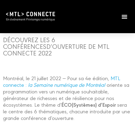
Édition 2026
Infos prat
DÉCOUVREZ LES 6
CONFÉRENCESD’OUVERTURE DE MTL
CONNECTE 2022
Montréal, le 21 juillet 2022 ― Pour sa 4e édition,
MTL
connecte :
la Semaine numérique de Montréal
oriente sa
programmation vers un numérique souhaitable,
générateur de richesses et de résilience pour nos
ÉCO(Systèmes) d’Espoir
écosystèmes. Le thème d’
sera
le centre des 6 thématiques, chacune introduite par une
grande conférence d’ouverture.