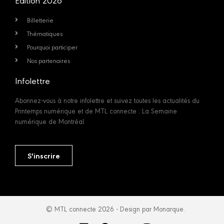
Billetterie
Thématiques
Pourquoi participer
Nos partenaires
Infolettre
Abonnez-vous à notre infolettre et suivez toutes les actualités du
Printemps numérique et de MTL connecte : La Semaine
numérique de Montréal.
S'inscrire
© MTL connecte 2026 - Design par Monarque.