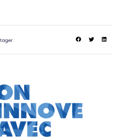
tager: