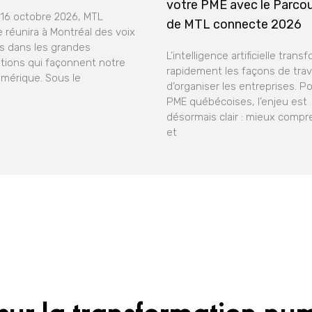
votre PME avec le Parco
 16 octobre 2026, MTL
de MTL connecte 2026
 réunira à Montréal des voix
 dans les grandes
L’intelligence artificielle trans
tions qui façonnent notre
rapidement les façons de trava
umérique. Sous le
d’organiser les entreprises. Po
PME québécoises, l’enjeu est
désormais clair : mieux compre
et
sur la transformation nu