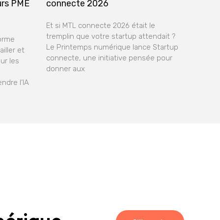
urs PME
connecte 2026
Et si MTL connecte 2026 était le
tremplin que votre startup attendait ?
forme
Le Printemps numérique lance Startup
iller et
connecte, une initiative pensée pour
ur les
donner aux
ndre l’IA
mérique