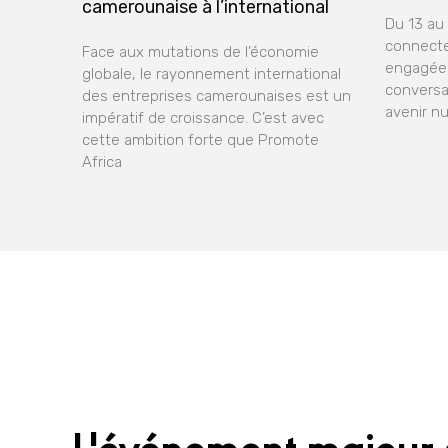
camerounaise à l’international
Du 13 au
connecte
Face aux mutations de l’économie
engagées
globale, le rayonnement international
conversa
des entreprises camerounaises est un
avenir n
impératif de croissance. C’est avec
cette ambition forte que Promote
Africa
L'événement majeur 