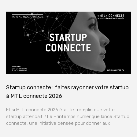
Startup connecte : faites rayonner votre startup
à MTL connecte 2026
Et si MTL connecte 2026 était le tremplin que votre
startup attendait ? Le Printemps numérique lance Startup
connecte, une initiative pensée pour donner aux