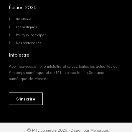
Édition 2026
Billetterie
Thématiques
Pourquoi participer
Nos partenaires
Infolettre
Abonnez-vous à notre infolettre et suivez toutes les actualités du
Printemps numérique et de MTL connecte : La Semaine
numérique de Montréal.
S'inscrire
© MTL connecte 2026 - Design par Monarque.