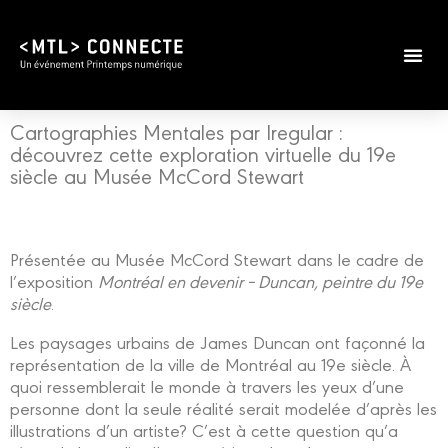
Cartographies Mentales par Iregular :
découvrez cette exploration virtuelle du 19e
siècle au Musée McCord Stewart
Présentée au Musée McCord Stewart dans le cadre de
l’exposition
Montréal en devenir – Duncan, peintre du 19e
siècle
.
Les paysages urbains de James Duncan ont façonné la
représentation de la ville de Montréal au 19e siècle. À
quoi ressemblerait le monde à travers les yeux d’une
personne dont la seule réalité serait modelée d’après les
illustrations d’un artiste? C’est à cette question qu’a