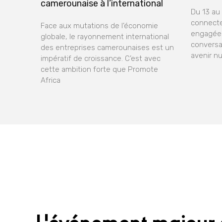
camerounaise à l’international
Du 13 au
connecte
Face aux mutations de l’économie
engagées
globale, le rayonnement international
conversa
des entreprises camerounaises est un
avenir n
impératif de croissance. C’est avec
cette ambition forte que Promote
Africa
L'événement majeur 