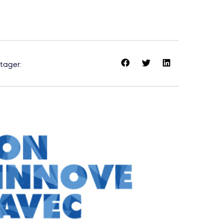
tager: