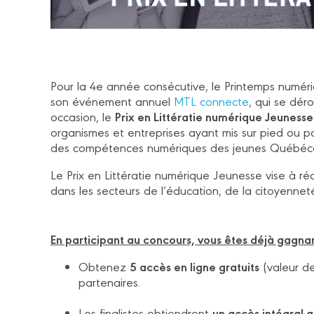
Pour la 4e année consécutive, le Printemps numér
son événement annuel
MTL connecte
, qui se dér
Prix en Littératie numérique Jeunesse
occasion, le
organismes et entreprises ayant mis sur pied ou po
des compétences numériques des jeunes Québécois,
Le Prix en Littératie numérique Jeunesse vise à réc
dans les secteurs de l’éducation, de la citoyenneté
En participant au concours, vous êtes déjà gagnan
5 accès en ligne gratuits
Obtenez
(valeur de
partenaires.
un accès intégral g
Les finalistes obtiendront