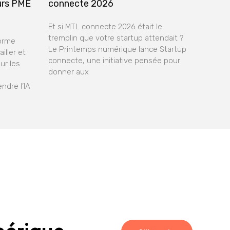
urs PME
connecte 2026
Et si MTL connecte 2026 était le
tremplin que votre startup attendait ?
forme
Le Printemps numérique lance Startup
iller et
connecte, une initiative pensée pour
ur les
donner aux
ndre l’IA
mérique