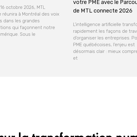
votre PME avec le Parco
 16 octobre 2026, MTL
de MTL connecte 2026
 réunira à Montréal des voix
 dans les grandes
L’intelligence artificielle trans
tions qui façonnent notre
rapidement les façons de trava
umérique. Sous le
d’organiser les entreprises. Po
PME québécoises, l’enjeu est
désormais clair : mieux compre
et
sur la transformation nu