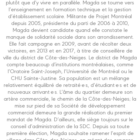
plutôt que d’y vivre en parallèle. Magda se tourne vers
l’enseignement en formation technique et la gestion
d’établissement scolaire. Militante de Projet Montréal
depuis 2005, présidente du parti de 2006 à 2010,
Magda devient candidate quand elle constate le
manque de solidarité sociale dans son arrondissement.
Elle fait campagne en 2009, avant de récolter deux
victoires, en 2013 et en 2017, à titre de conseillère de
ville du district de Côte-des-Neiges. Le district de Magda
compte beaucoup d’institutions montréalaises, comme
l’Oratoire Saint-Joseph, l’Université de Montréal ou le
CHU Sainte-Justine. Sa population est un mélange
relativement équilibré de retraité·e·s, d’étudiant·e·s et de
nouveaux arrivant·e·s. L’âme du quartier demeure son
artère commerciale, le chemin de la Côte-des-Neiges; la
mise sur pied de sa Société de développement
commercial demeure la grande réalisation du premier
mandat de Magda. D’ailleurs, elle siège toujours sur le
conseil d’administration de la SDC. Depuis sa toute
première élection, Magda souhaite ramener l’esprit de
village dans Côte-des-Neiges, en créant des espaces