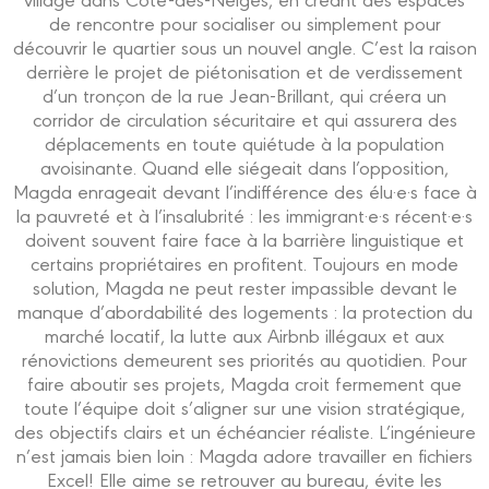
de rencontre pour socialiser ou simplement pour
découvrir le quartier sous un nouvel angle. C’est la raison
derrière le projet de piétonisation et de verdissement
d’un tronçon de la rue Jean-Brillant, qui créera un
corridor de circulation sécuritaire et qui assurera des
déplacements en toute quiétude à la population
avoisinante. Quand elle siégeait dans l’opposition,
Magda enrageait devant l’indifférence des élu·e·s face à
la pauvreté et à l’insalubrité : les immigrant·e·s récent·e·s
doivent souvent faire face à la barrière linguistique et
certains propriétaires en profitent. Toujours en mode
solution, Magda ne peut rester impassible devant le
manque d’abordabilité des logements : la protection du
marché locatif, la lutte aux Airbnb illégaux et aux
rénovictions demeurent ses priorités au quotidien. Pour
faire aboutir ses projets, Magda croit fermement que
toute l’équipe doit s’aligner sur une vision stratégique,
des objectifs clairs et un échéancier réaliste. L’ingénieure
n’est jamais bien loin : Magda adore travailler en fichiers
Excel! Elle aime se retrouver au bureau, évite les