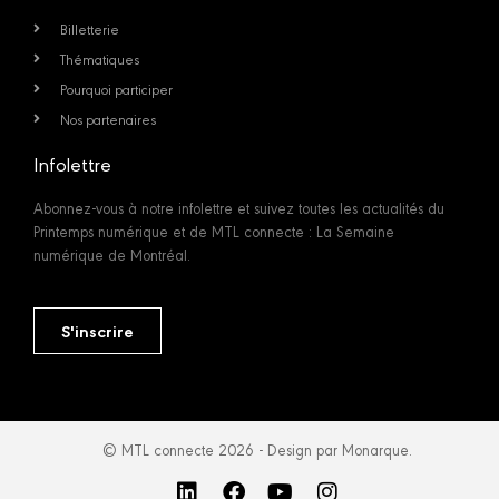
Billetterie
Thématiques
Pourquoi participer
Nos partenaires
Infolettre
Abonnez-vous à notre infolettre et suivez toutes les actualités du
Printemps numérique et de MTL connecte : La Semaine
numérique de Montréal.
S'inscrire
© MTL connecte 2026 - Design par Monarque.